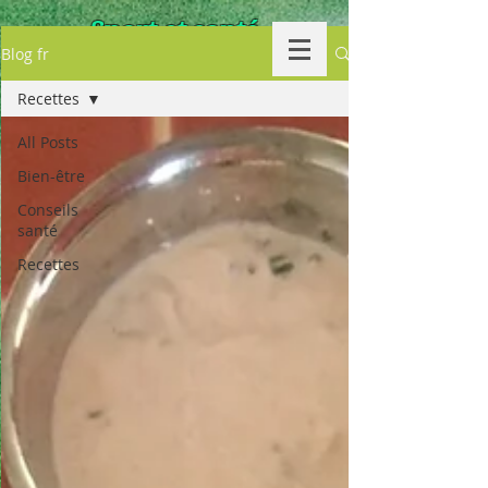
Sport et santé
Blog fr
by
NaturoCoach.setty
Recettes
Votre coach sportif et
All Posts
nutritionnel
Bien-être
Conseils
santé
Accueil
Recettes
Blog
Que ton aliment soit ta seule
médecine !
(hippocrate)
Vidéo sur You tube