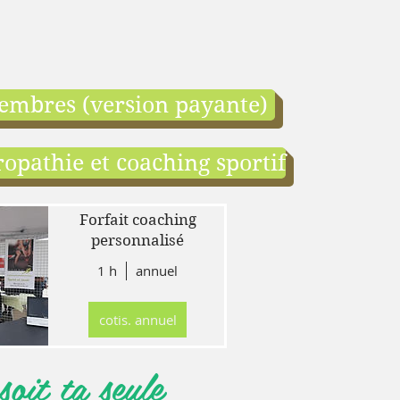
embres (version payante)
opathie et coaching sportif
end:
r
Forfait coaching
 en
personnalisé
1 h
annuel
tion
gne
cotis. annuel
r
llet
oit ta seule