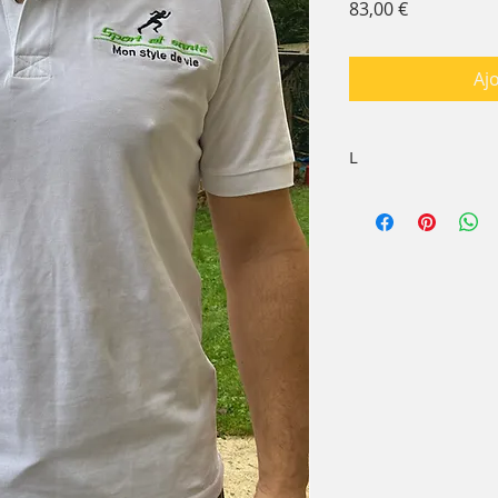
Prix
83,00 €
Aj
L