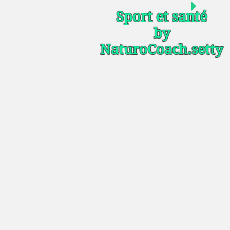
Sport et santé
by
NaturoCoach.setty
Votre coach sportif et
nutritionnel