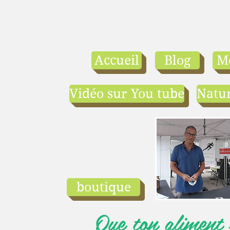
Accueil
Blog
M
Vidéo sur You tube
Natur
- le tarif compr
1) une visio-
conférence pa
mois en salle ou
ligne.
2) 1 cours en
groupe de condi
physique en li
boutique
ou en salle pa
semaine (sauf jui
Que ton aliment s
et ...