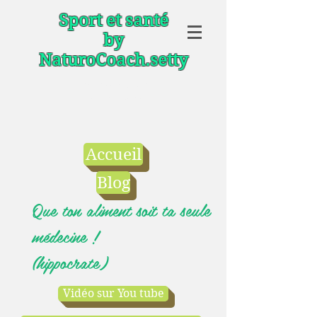
Sport et santé
by
NaturoCoach.setty
Votre coach sportif et
nutritionnel
Accueil
Blog
Que ton aliment soit ta seule
médecine !
(hippocrate)
Vidéo sur You tube