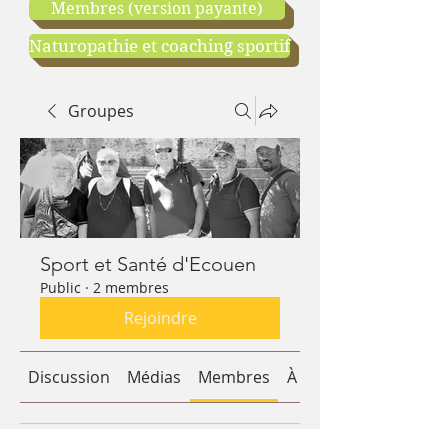
Membres (version payante)
Naturopathie et coaching sportif
Groupes
boutique
cours d'essai
Sport et Santé d'Ecouen
Public
·
2 membres
Rejoindre
Discussion
Médias
Membres
À propos