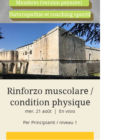
Membres (version payante)
Naturopathie et coaching sportif
boutique
cours d'essai
Rinforzo muscolare /
condition physique
mer. 21 août
  |  
En visio
Per Principianti / niveau 1