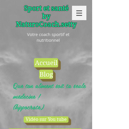
Sport et santé
by
NaturoCoach.setty
Votre coach sportif et
nutritionnel
Accueil
Blog
Que ton aliment soit ta seule
médecine !
(hippocrate)
Vidéo sur You tube