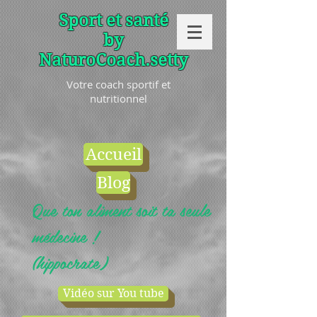
Sport et santé
by
NaturoCoach.setty
Votre coach sportif et
nutritionnel
Accueil
Blog
Que ton aliment soit ta seule
médecine !
(hippocrate)
Vidéo sur You tube