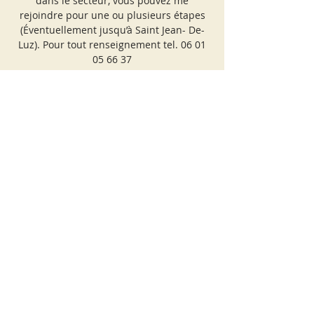
dans le secteur, vous pouvez me
rejoindre pour une ou plusieurs étapes
(Éventuellement jusqu’à Saint Jean- De-
Luz). Pour tout renseignement tel. 06 01
05 66 37
Les inscriptions sont closes
Voir autres événements
Heure et lieu
17 août 2021, 09:30 – 18:30
En visio ou en présentiel
Partager cet événement