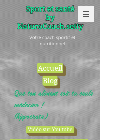
Sport et santé
by
NaturoCoach.setty
Votre coach sportif et
nutritionnel
Accueil
Blog
Que ton aliment soit ta seule
médecine !
(hippocrate)
Vidéo sur You tube