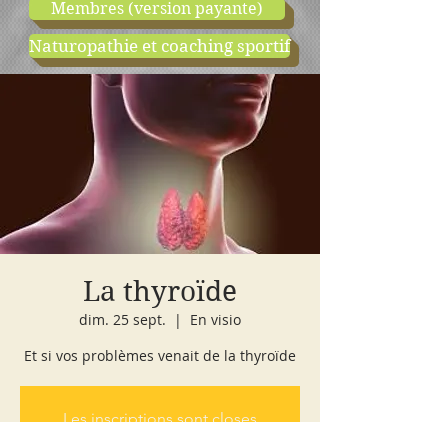
Membres (version payante)
Naturopathie et coaching sportif
boutique
cours d'essai
La thyroïde
dim. 25 sept.
  |  
En visio
Et si vos problèmes venait de la thyroïde
Les inscriptions sont closes
Voir autres événements