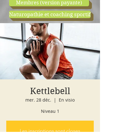
Membres (version payante)
Naturopathie et coaching sportif
boutique
cours d'essai
Kettlebell
mer. 28 déc.
  |  
En visio
Niveau 1
Les inscriptions sont closes
Voir autres événements