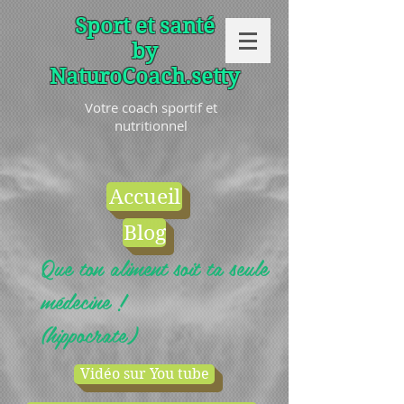
Sport et santé
by
NaturoCoach.setty
Votre coach sportif et
nutritionnel
Accueil
Blog
Que ton aliment soit ta seule
médecine !
(hippocrate)
Vidéo sur You tube