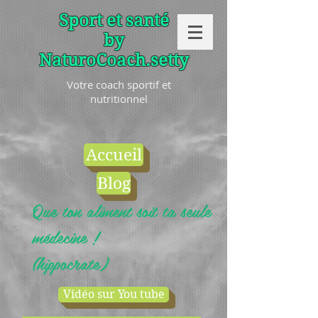
Sport et santé
by
NaturoCoach.setty
Votre coach sportif et
nutritionnel
Accueil
Blog
Que ton aliment soit ta seule
médecine !
(hippocrate)
Vidéo sur You tube