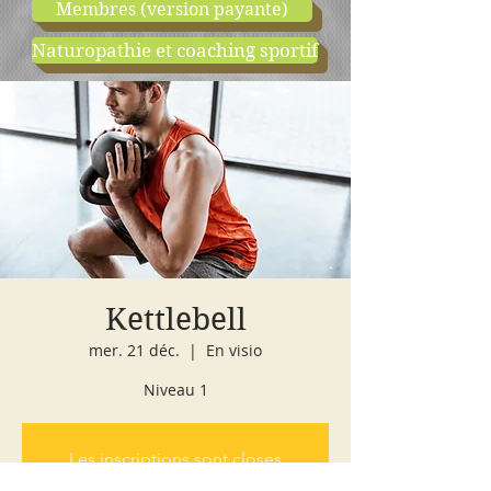
Membres (version payante)
Naturopathie et coaching sportif
boutique
cours d'essai
Kettlebell
mer. 21 déc.
  |  
En visio
Niveau 1
Les inscriptions sont closes
Voir autres événements