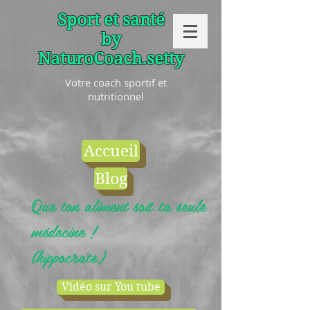
Sport et santé
by
NaturoCoach.setty
Votre coach sportif et
nutritionnel
Accueil
Blog
Que ton aliment soit ta seule
médecine !
(hippocrate)
Vidéo sur You tube