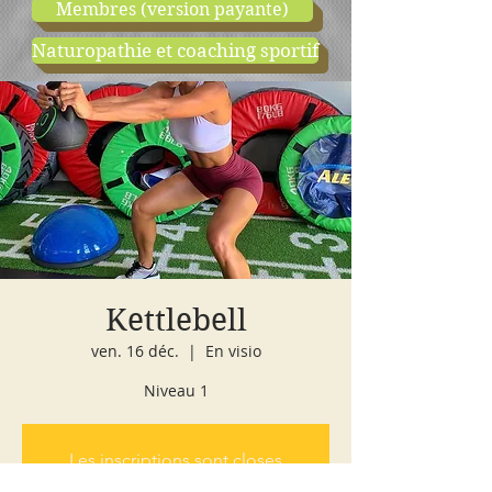
Membres (version payante)
Naturopathie et coaching sportif
boutique
cours d'essai
Kettlebell
ven. 16 déc.
  |  
En visio
Niveau 1
Les inscriptions sont closes
Voir autres événements