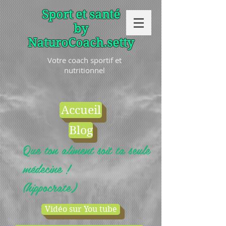
Sport et santé
by
NaturoCoach.setty
Votre coach sportif et
nutritionnel
Accueil
Blog
Que ton aliment soit ta seule
médecine !
(hippocrate)
Vidéo sur You tube