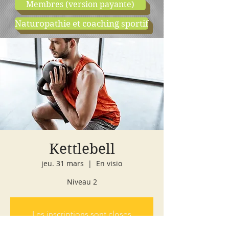
Membres (version payante)
Naturopathie et coaching sportif
boutique
cours d'essai
Kettlebell
jeu. 31 mars
  |  
En visio
Niveau 2
Les inscriptions sont closes
Voir autres événements