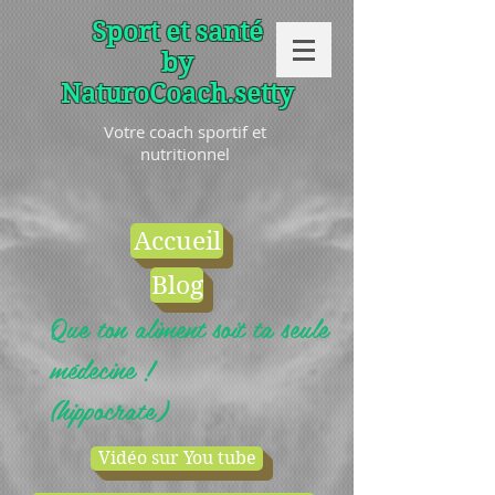
Sport et santé
by
NaturoCoach.setty
Votre coach sportif et
nutritionnel
Accueil
Blog
Que ton aliment soit ta seule
médecine !
(hippocrate)
Vidéo sur You tube