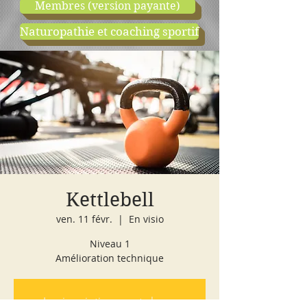
Membres (version payante)
Naturopathie et coaching sportif
boutique
cours d'essai
Kettlebell
ven. 11 févr.
  |  
En visio
Niveau 1
Amélioration technique
Les inscriptions sont closes