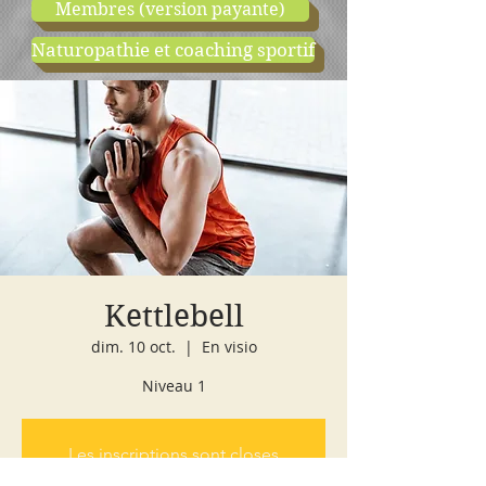
Membres (version payante)
Naturopathie et coaching sportif
boutique
cours d'essai
Kettlebell
dim. 10 oct.
  |  
En visio
Niveau 1
Les inscriptions sont closes
Voir autres événements