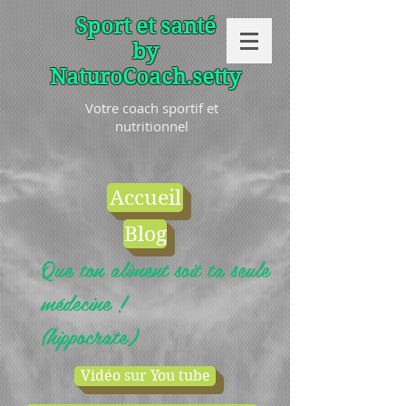
Sport et santé
by
NaturoCoach.setty
Votre coach sportif et
nutritionnel
Accueil
Blog
Que ton aliment soit ta seule
médecine !
(hippocrate)
Vidéo sur You tube