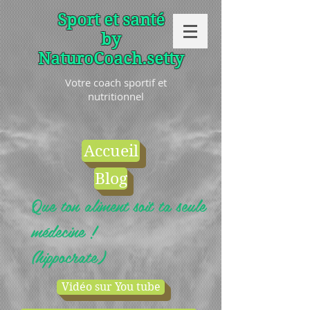
Sport et santé
by
NaturoCoach.setty
Votre coach sportif et
nutritionnel
Accueil
Blog
Que ton aliment soit ta seule
médecine !
(hippocrate)
Vidéo sur You tube