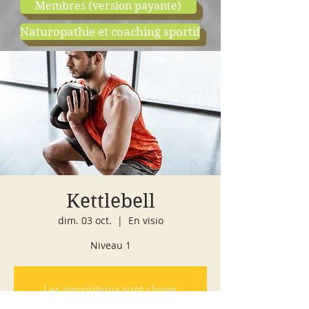
Membres (version payante)
Naturopathie et coaching sportif
boutique
cours d'essai
Kettlebell
dim. 03 oct.
  |  
En visio
Niveau 1
Les inscriptions sont closes
Voir autres événements