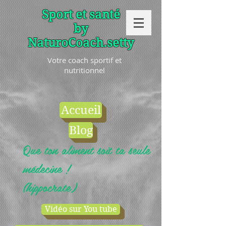
Sport et santé
by
NaturoCoach.setty
Votre coach sportif et
nutritionnel
Accueil
Blog
Que ton aliment soit ta seule
médecine !
(hippocrate)
Vidéo sur You tube