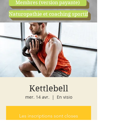
Membres (version payante)
Naturopathie et coaching sportif
boutique
cours d'essai
Kettlebell
mer. 14 avr.
  |  
En visio
Les inscriptions sont closes
Voir autres événements