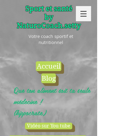
Sport et santé
by
NaturoCoach.setty
Votre coach sportif et
nutritionnel
Accueil
Blog
Que ton aliment soit ta seule
médecine !
(hippocrate)
Vidéo sur You tube