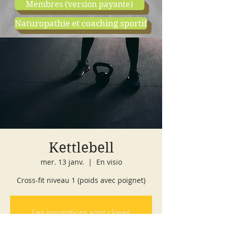
Membres (version payante)
Naturopathie et coaching sportif
boutique
cours d'essai
Kettlebell
mer. 13 janv.
  |  
En visio
Cross-fit niveau 1 (poids avec poignet)
Les inscriptions sont closes
Voir autres événements