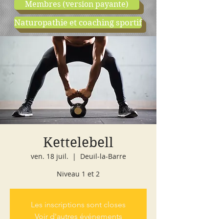
Membres (version payante)
Naturopathie et coaching sportif
boutique
cours d'essai
Kettelebell
ven. 18 juil.
  |  
Deuil-la-Barre
Niveau 1 et 2
Les inscriptions sont closes
Voir d'autres événements