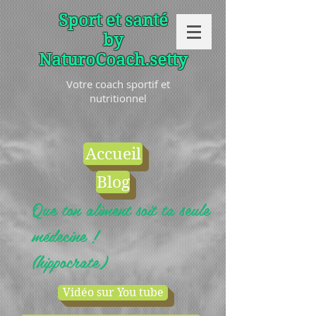
Sport et santé
by
NaturoCoach.setty
Votre coach sportif et
nutritionnel
Accueil
Blog
Que ton aliment soit ta seule
médecine !
(hippocrate)
Vidéo sur You tube