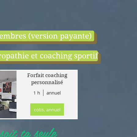
embres (version payante)
opathie et coaching sportif
end:
r
Forfait coaching
 en
personnalisé
1 h
annuel
tion
gne
cotis. annuel
r
llet
oit ta seule