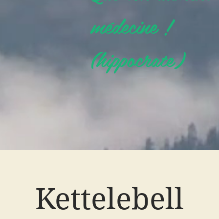
médecine !
(hippocrate)
Kettelebell