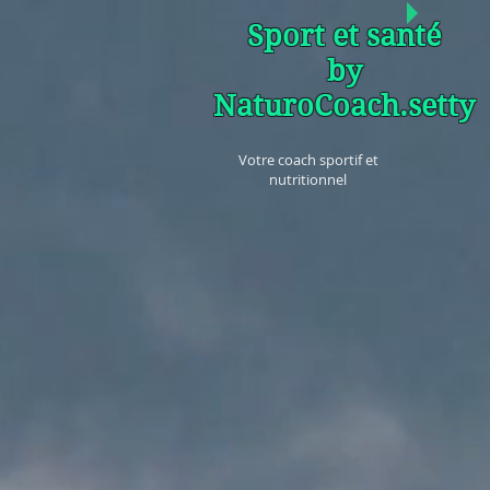
Sport et santé
by
NaturoCoach.setty
Votre coach sportif et
nutritionnel