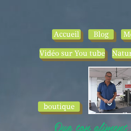
Accueil
Blog
M
Vidéo sur You tube
Natur
- le tarif compr
1) une visio-
conférence pa
mois en salle ou
ligne.
2) 1 cours en
groupe de condi
physique en li
boutique
ou en salle pa
semaine (sauf jui
Que ton aliment s
et ...