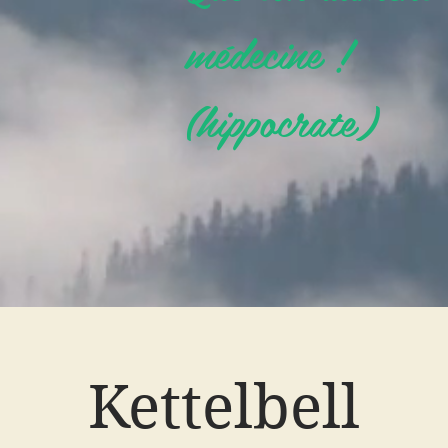
médecine !
(hippocrate)
Kettelbell