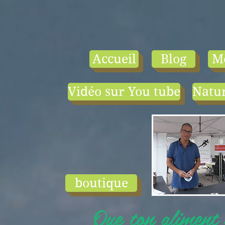
Accueil
Blog
M
Vidéo sur You tube
Natur
- le tarif compr
1) une visio-
conférence pa
mois en salle ou
ligne.
2) 1 cours en
groupe de condi
physique en li
boutique
ou en salle pa
semaine (sauf jui
Que ton aliment s
et ...