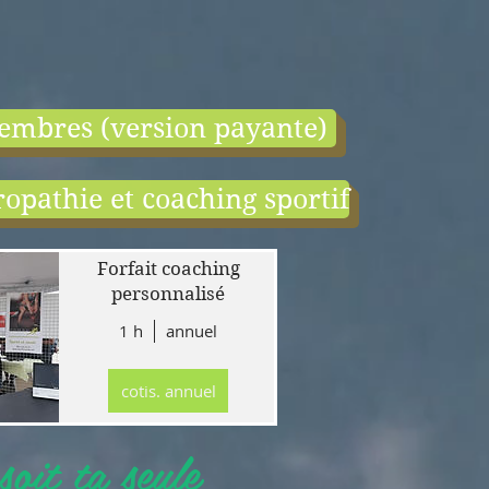
embres (version payante)
opathie et coaching sportif
end:
r
Forfait coaching
 en
personnalisé
1 h
annuel
tion
gne
cotis. annuel
r
llet
oit ta seule