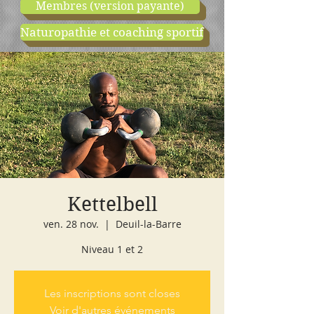
Membres (version payante)
Naturopathie et coaching sportif
boutique
cours d'essai
Kettelbell
ven. 28 nov.
  |  
Deuil-la-Barre
Niveau 1 et 2
Les inscriptions sont closes
Voir d'autres événements