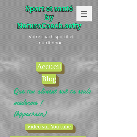
Sport et santé
by
NaturoCoach.setty
Votre coach sportif et
nutritionnel
Accueil
Blog
Que ton aliment soit ta seule
médecine !
(hippocrate)
Vidéo sur You tube