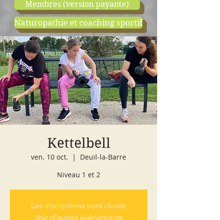
Membres (version payante)
Naturopathie et coaching sportif
boutique
cours d'essai
Kettelbell
ven. 10 oct.
  |  
Deuil-la-Barre
Niveau 1 et 2
Les inscriptions sont closes
Voir d'autres événements