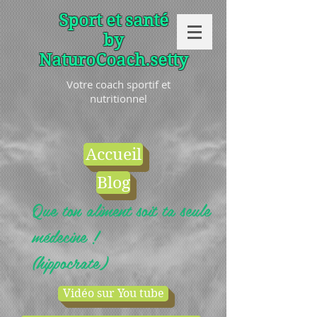
Sport et santé
by
NaturoCoach.setty
Votre coach sportif et
nutritionnel
Accueil
Blog
Que ton aliment soit ta seule
médecine !
(hippocrate)
Vidéo sur You tube