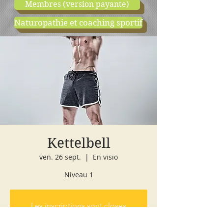
Membres (version payante)
Naturopathie et coaching sportif
boutique
cours d'essai
Kettelbell
ven. 26 sept.
  |  
En visio
Niveau 1
Les inscriptions sont closes
Voir d'autres événements