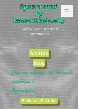
Sport et santé
by
NaturoCoach.setty
Votre coach sportif et
nutritionnel
Accueil
Blog
Que ton aliment soit ta seule
médecine !
(hippocrate)
Vidéo sur You tube