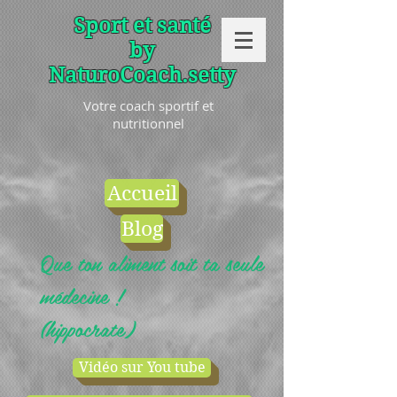
Sport et santé
by
NaturoCoach.setty
Votre coach sportif et
nutritionnel
Accueil
Blog
Que ton aliment soit ta seule
médecine !
(hippocrate)
Vidéo sur You tube