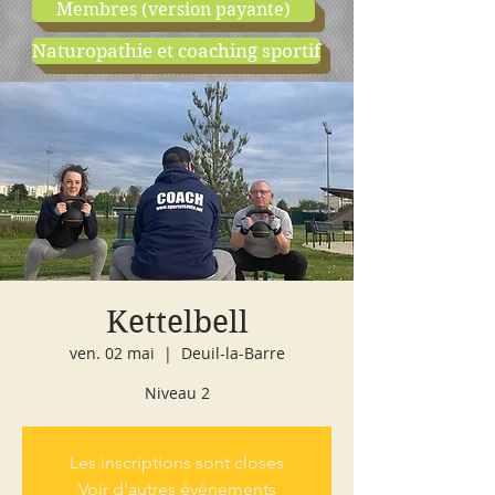
Membres (version payante)
Naturopathie et coaching sportif
boutique
cours d'essai
Kettelbell
ven. 02 mai
  |  
Deuil-la-Barre
Niveau 2
Les inscriptions sont closes
Voir d'autres événements