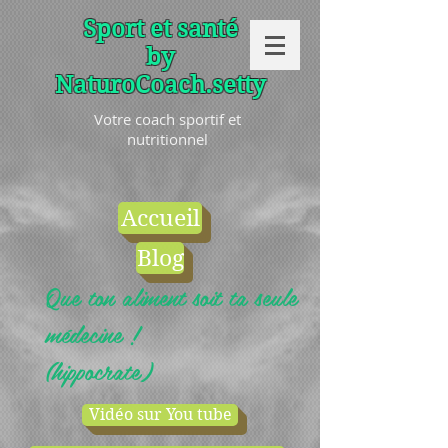
Sport et santé
by
NaturoCoach.setty
Votre coach sportif et
nutritionnel
Accueil
Blog
Que ton aliment soit ta seule
médecine !
(hippocrate)
Vidéo sur You tube