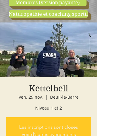
Membres (version payante)
Naturopathie et coaching sportif
boutique
cours d'essai
Kettelbell
ven. 29 nov.
  |  
Deuil-la-Barre
Niveau 1 et 2
Les inscriptions sont closes
Voir d'autres événements