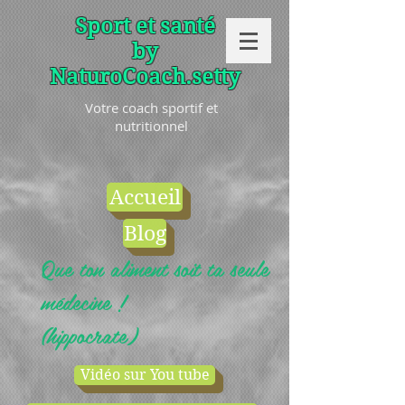
Sport et santé
by
NaturoCoach.setty
Votre coach sportif et
nutritionnel
Accueil
Blog
Que ton aliment soit ta seule
médecine !
(hippocrate)
Vidéo sur You tube