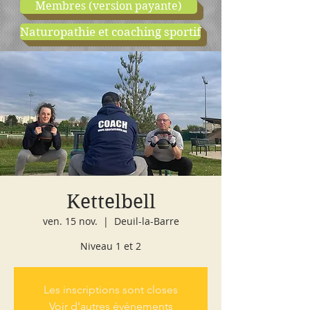
Membres (version payante)
Naturopathie et coaching sportif
boutique
cours d'essai
Kettelbell
ven. 15 nov.
  |  
Deuil-la-Barre
Niveau 1 et 2
Les inscriptions sont closes
Voir d'autres événements