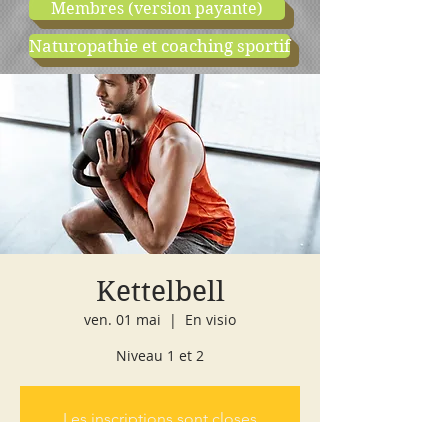
Membres (version payante)
Naturopathie et coaching sportif
boutique
cours d'essai
Kettelbell
ven. 01 mai
  |  
En visio
Niveau 1 et 2
Les inscriptions sont closes
Voir d'autres événements