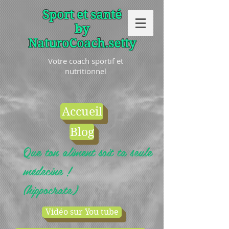
Sport et santé
by
NaturoCoach.setty
Votre coach sportif et
nutritionnel
Accueil
Blog
Que ton aliment soit ta seule
médecine !
(hippocrate)
Vidéo sur You tube