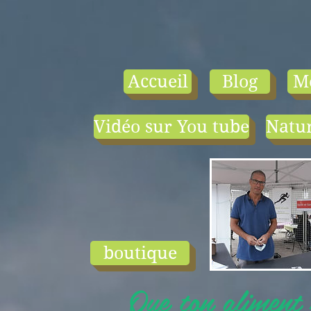
Accueil
Blog
M
Vidéo sur You tube
Natur
- le tarif compr
1) une visio-
conférence pa
mois en salle ou
ligne.
2) 1 cours en
groupe de condi
physique en li
boutique
ou en salle pa
semaine (sauf jui
Que ton aliment s
et ...