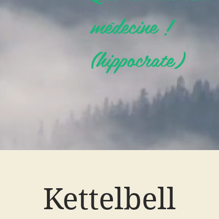
médecine !
(hippocrate)
Kettelbell