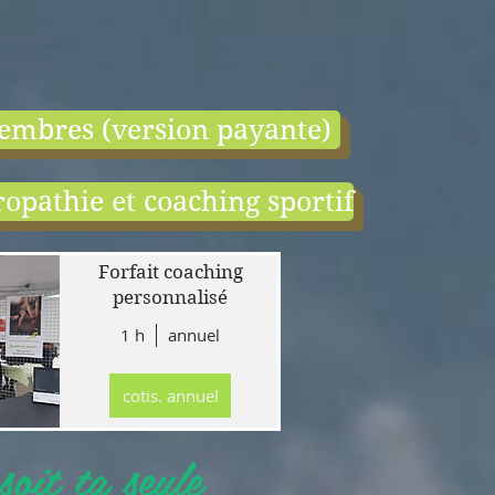
embres (version payante)
opathie et coaching sportif
end:
r
Forfait coaching
 en
personnalisé
1 h
annuel
tion
gne
cotis. annuel
r
llet
oit ta seule