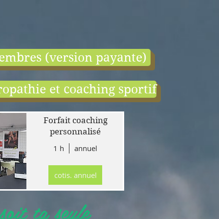
embres (version payante)
opathie et coaching sportif
end:
r
Forfait coaching
 en
personnalisé
1 h
annuel
tion
gne
cotis. annuel
r
llet
oit ta seule