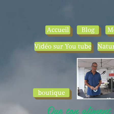
Accueil
Blog
M
Vidéo sur You tube
Natur
- le tarif compr
1) une visio-
conférence pa
mois en salle ou
ligne.
2) 1 cours en
groupe de condi
physique en li
boutique
ou en salle pa
semaine (sauf jui
Que ton aliment s
et ...