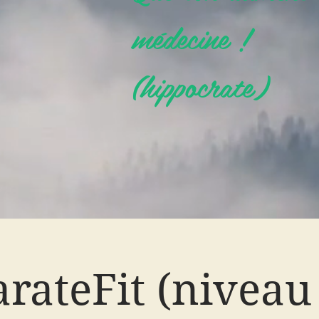
médecine !
(hippocrate)
rateFit (niveau