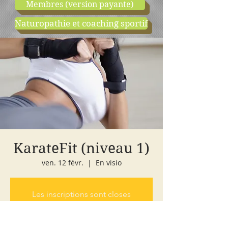
Membres (version payante)
Naturopathie et coaching sportif
boutique
cours d'essai
KarateFit (niveau 1)
ven. 12 févr.
  |  
En visio
Les inscriptions sont closes
Voir autres événements