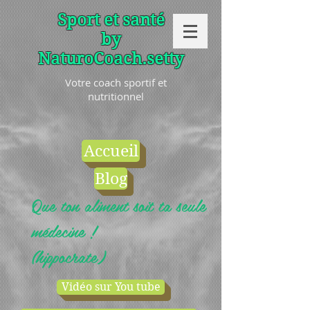
Sport et santé
by
NaturoCoach.setty
Votre coach sportif et
nutritionnel
Accueil
Blog
Que ton aliment soit ta seule
médecine !
(hippocrate)
Vidéo sur You tube