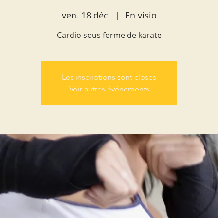
ven. 18 déc.
  |  
En visio
Cardio sous forme de karate
Les inscriptions sont closes
Voir autres événements