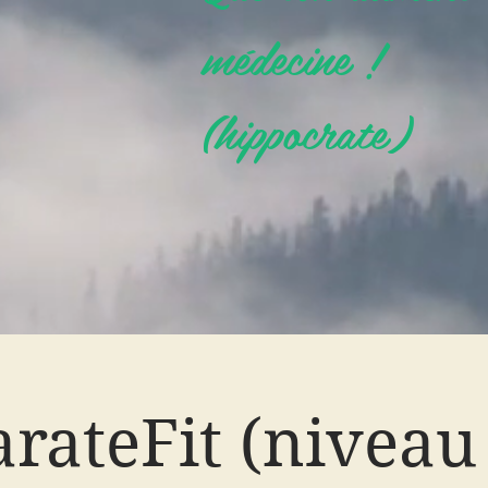
médecine !
(hippocrate)
rateFit (niveau