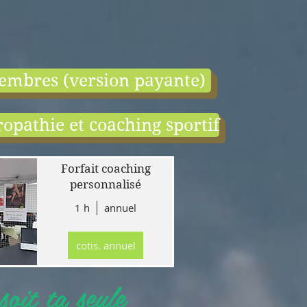
embres (version payante)
opathie et coaching sportif
end:
r
Forfait coaching
 en
personnalisé
1 h
annuel
tion
gne
cotis. annuel
r
llet
oit ta seule