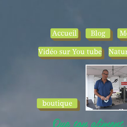
Accueil
Blog
M
Vidéo sur You tube
Natur
- le tarif compr
1) une visio-
conférence pa
mois en salle ou
ligne.
2) 1 cours en
groupe de condi
physique en li
boutique
ou en salle pa
semaine (sauf jui
Que ton aliment s
et ...