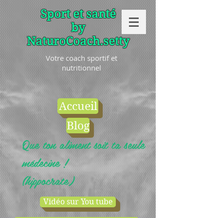
Sport et santé
by
NaturoCoach.setty
Votre coach sportif et
nutritionnel
Accueil
Blog
Que ton aliment soit ta seule
médecine !
(hippocrate)
Vidéo sur You tube