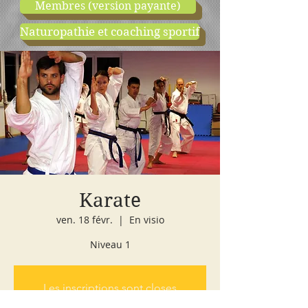
Membres (version payante)
Naturopathie et coaching sportif
boutique
cours d'essai
Karate
ven. 18 févr.
  |  
En visio
Niveau 1
Les inscriptions sont closes
Voir autres événements