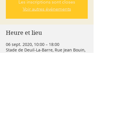
Les inscriptions sont closes
Voir autres événements
Heure et lieu
06 sept. 2020, 10:00 – 18:00
Stade de Deuil-La-Barre, Rue Jean Bouin,
95170 Deuil-la-Barre, France
À propos de l'événement
Lieu ou se tiendra tous les stands des 
associations sportives et culturelles de 
Deuil-La-Barre. Nous y seront pour vous 
recevoir et vous renseigner à propos de 
Sport et Santé. 