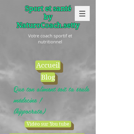
Sport et santé
by
NaturoCoach.setty
Votre coach sportif et
nutritionnel
Accueil
Blog
Que ton aliment soit ta seule
médecine !
(hippocrate)
Vidéo sur You tube