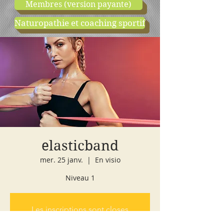
Membres (version payante)
Naturopathie et coaching sportif
boutique
cours d'essai
elasticband
mer. 25 janv.
  |  
En visio
Niveau 1
Les inscriptions sont closes
Voir autres événements