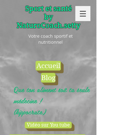
Sport et santé
by
NaturoCoach.setty
Votre coach sportif et
nutritionnel
Accueil
Blog
Que ton aliment soit ta seule
médecine !
(hippocrate)
Vidéo sur You tube