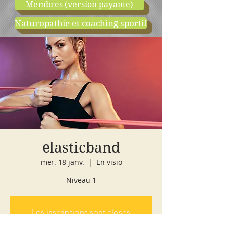
Membres (version payante)
Naturopathie et coaching sportif
boutique
cours d'essai
elasticband
mer. 18 janv.
  |  
En visio
Niveau 1
Les inscriptions sont closes
Voir autres événements