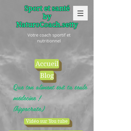
Sport et santé
by
NaturoCoach.setty
Votre coach sportif et
nutritionnel
Accueil
Blog
Que ton aliment soit ta seule
médecine !
(hippocrate)
Vidéo sur You tube