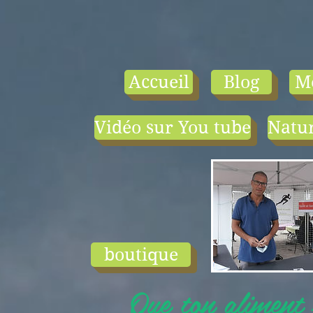
Accueil
Blog
M
Vidéo sur You tube
Natur
- le tarif compr
1) une visio-
conférence pa
mois en salle ou
ligne.
2) 1 cours en
groupe de condi
physique en li
boutique
ou en salle pa
semaine (sauf jui
Que ton aliment s
et ...