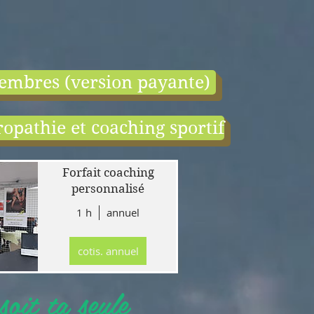
embres (version payante)
opathie et coaching sportif
end:
r
Forfait coaching
 en
personnalisé
1 h
annuel
tion
gne
cotis. annuel
r
llet
oit ta seule