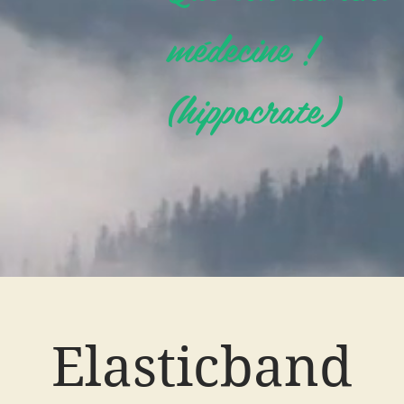
médecine !
(hippocrate)
Elasticband