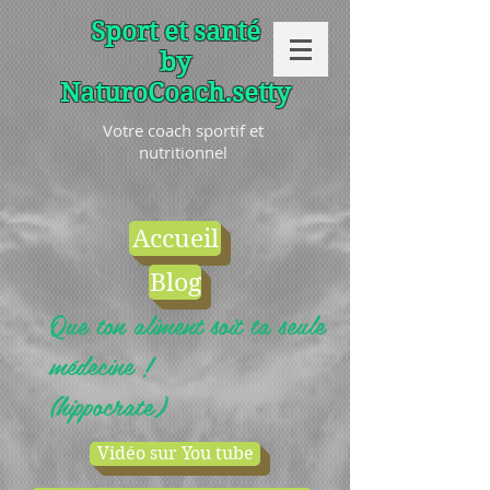
Sport et santé
by
NaturoCoach.setty
Votre coach sportif et
nutritionnel
Accueil
Blog
Que ton aliment soit ta seule
médecine !
(hippocrate)
Vidéo sur You tube