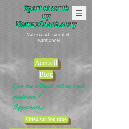
Sport et santé
by
NaturoCoach.setty
Votre coach sportif et
nutritionnel
Accueil
Blog
Que ton aliment soit ta seule
médecine !
(hippocrate)
Vidéo sur You tube