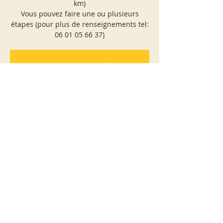
km)
Vous pouvez faire une ou plusieurs
étapes (pour plus de renseignements tel:
06 01 05 66 37)
Les inscriptions sont closes
Voir autres événements
Heure et lieu
16 août 2021, 09:00 – 17:00 UTC+2
Collioure, 66190 Collioure, France
Partager cet événement