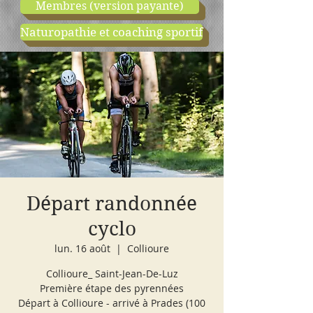
Membres (version payante)
Naturopathie et coaching sportif
boutique
cours d'essai
Départ randonnée
cyclo
lun. 16 août
  |  
Collioure
Collioure_ Saint-Jean-De-Luz
Première étape des pyrennées
Départ à Collioure - arrivé à Prades (100