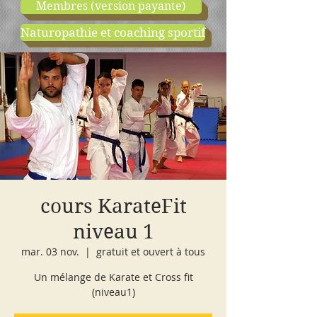
Membres (version payante)
Naturopathie et coaching sportif
boutique
cours d'essai
cours KarateFit
niveau 1
mar. 03 nov.
  |  
gratuit et ouvert à tous
Un mélange de Karate et Cross fit
(niveau1)