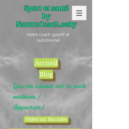
Sport et santé
by
NaturoCoach.setty
Votre coach sportif et
nutritionnel
Accueil
Blog
Que ton aliment soit ta seule
médecine !
(hippocrate)
Vidéo sur You tube