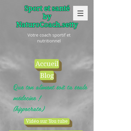
Sport et santé
by
NaturoCoach.setty
Votre coach sportif et
nutritionnel
Accueil
Blog
Que ton aliment soit ta seule
médecine !
(hippocrate)
Vidéo sur You tube