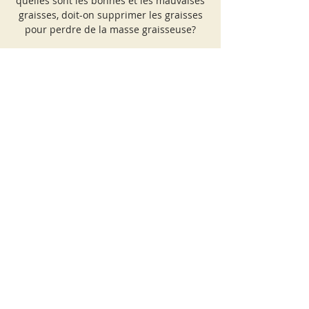
quelles sont les bonnes et les mauvaises
graisses, doit-on supprimer les graisses
pour perdre de la masse graisseuse?
Les inscriptions sont closes
Voir autres événements
Heure et lieu
05 févr. 2023, 20:20 – 22:00 UTC+1
En visio
Partager cet événement