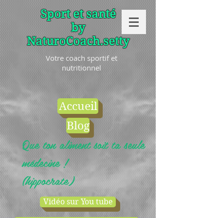
Sport et santé
by
NaturoCoach.setty
Votre coach sportif et
nutritionnel
Accueil
Blog
Que ton aliment soit ta seule
médecine !
(hippocrate)
Vidéo sur You tube