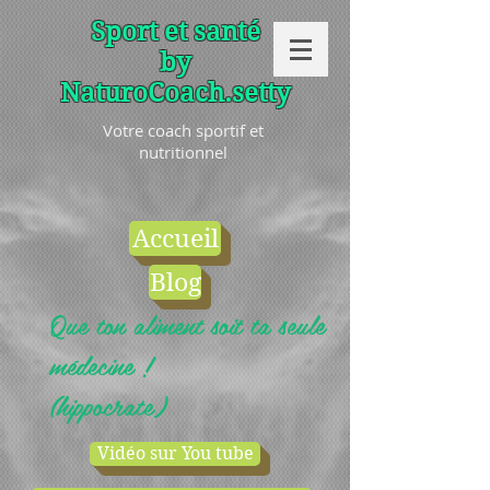
Sport et santé
by
NaturoCoach.setty
Votre coach sportif et
nutritionnel
Accueil
Blog
Que ton aliment soit ta seule
médecine !
(hippocrate)
Vidéo sur You tube