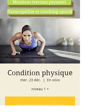
Membres (version payante)
Naturopathie et coaching sportif
boutique
cours d'essai
Condition physique
mer. 23 déc.
  |  
En visio
niveau 1 +
Les inscriptions sont closes
Voir autres événements