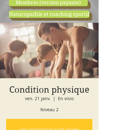
Membres (version payante)
Naturopathie et coaching sportif
boutique
cours d'essai
Condition physique
ven. 21 janv.
  |  
En visio
Niveau 2
Les inscriptions sont closes
Voir autres événements