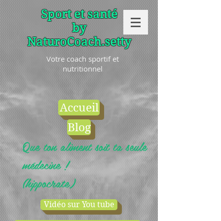
Sport et santé
by
NaturoCoach.setty
Votre coach sportif et
nutritionnel
Accueil
Blog
Que ton aliment soit ta seule
médecine !
(hippocrate)
Vidéo sur You tube