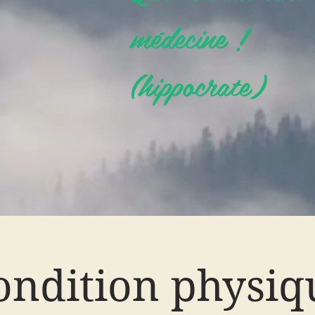
médecine !
(hippocrate)
ondition physiq