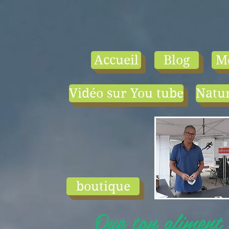
Accueil
Blog
M
Vidéo sur You tube
Natur
- le tarif compr
1) une visio-
conférence pa
mois en salle ou
ligne.
2) 1 cours en
groupe de condi
physique en li
boutique
ou en salle pa
semaine (sauf jui
Que ton aliment s
et ...