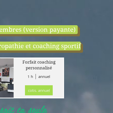
embres (version payante)
opathie et coaching sportif
end:
r
Forfait coaching
 en
personnalisé
1 h
annuel
tion
gne
cotis. annuel
r
llet
oit ta seule