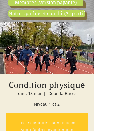
Membres (version payante)
Naturopathie et coaching sportif
boutique
cours d'essai
Condition physique
dim. 18 mai
  |  
Deuil-la-Barre
Niveau 1 et 2
Les inscriptions sont closes
Voir d'autres événements