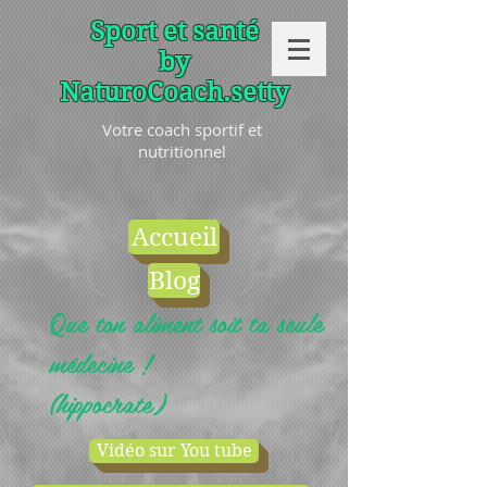
Sport et santé
by
NaturoCoach.setty
Votre coach sportif et
nutritionnel
Accueil
Blog
Que ton aliment soit ta seule
médecine !
(hippocrate)
Vidéo sur You tube