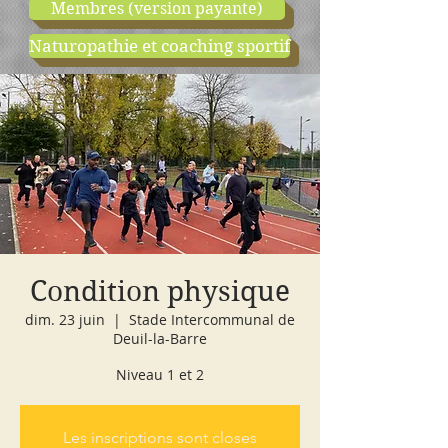
Membres (version payante)
Naturopathie et coaching sportif
boutique
cours d'essai
Condition physique
dim. 23 juin
  |  
Stade Intercommunal de
Deuil-la-Barre
Niveau 1 et 2
Les inscriptions sont closes