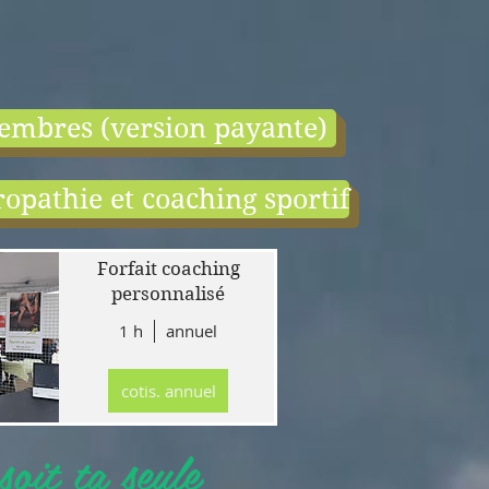
embres (version payante)
opathie et coaching sportif
end:
r
Forfait coaching
 en
personnalisé
1 h
annuel
tion
gne
cotis. annuel
r
llet
oit ta seule