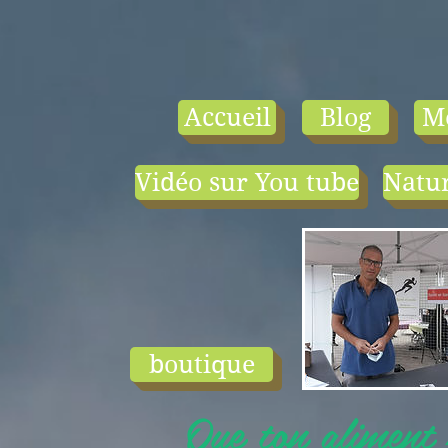
Accueil
Blog
M
Vidéo sur You tube
Natur
- le tarif compr
1) une visio-
conférence pa
mois en salle ou
ligne.
2) 1 cours en
groupe de condi
physique en li
boutique
ou en salle pa
semaine (sauf jui
Que ton aliment s
et ...