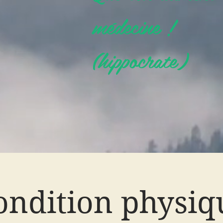
médecine !
(hippocrate)
ondition physiq