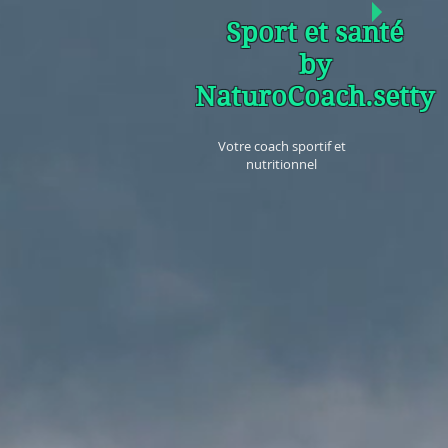
Sport et santé
by
NaturoCoach.setty
Votre coach sportif et
nutritionnel