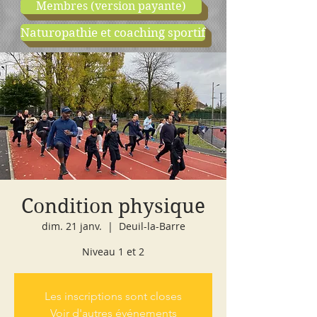
Membres (version payante)
Naturopathie et coaching sportif
boutique
cours d'essai
Condition physique
dim. 21 janv.
  |  
Deuil-la-Barre
Niveau 1 et 2
Les inscriptions sont closes
Voir d'autres événements