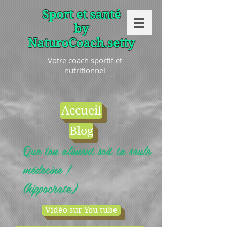
Sport et santé
by
NaturoCoach.setty
Votre coach sportif et
nutritionnel
Accueil
Blog
Que ton aliment soit ta seule
médecine !
(hippocrate)
Vidéo sur You tube