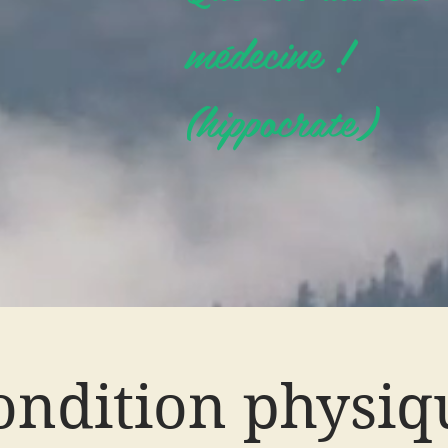
médecine !
(hippocrate)
ondition physiq