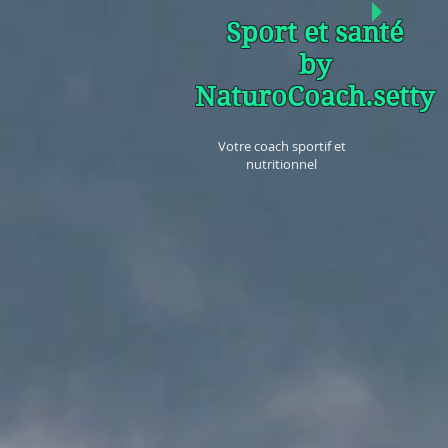
Sport et santé
by
NaturoCoach.setty
Votre coach sportif et
nutritionnel