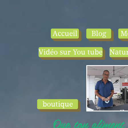
Accueil
Blog
M
Vidéo sur You tube
Natur
- le tarif compr
1) une visio-
conférence pa
mois en salle ou
ligne.
2) 1 cours en
groupe de condi
physique en li
boutique
ou en salle pa
semaine (sauf jui
Que ton aliment s
et ...