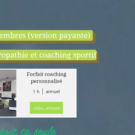
embres (version payante)
opathie et coaching sportif
end:
r
Forfait coaching
 en
personnalisé
1 h
annuel
tion
gne
cotis. annuel
r
llet
oit ta seule