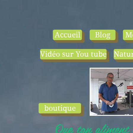
Accueil
Blog
M
Vidéo sur You tube
Natur
- le tarif compr
1) une visio-
conférence pa
mois en salle ou
ligne.
2) 1 cours en
groupe de condi
physique en li
boutique
ou en salle pa
semaine (sauf jui
Que ton aliment s
et ...