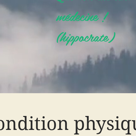
médecine !
(hippocrate)
ondition physiq