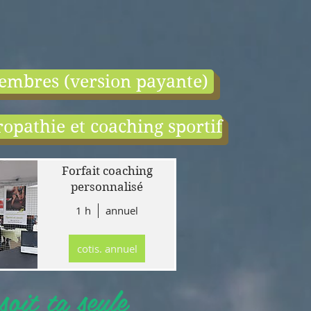
embres (version payante)
opathie et coaching sportif
end:
r
Forfait coaching
 en
personnalisé
1 h
annuel
tion
gne
cotis. annuel
r
llet
oit ta seule