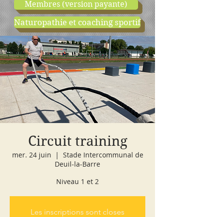
Membres (version payante)
Naturopathie et coaching sportif
boutique
cours d'essai
Circuit training
mer. 24 juin
  |  
Stade Intercommunal de
Deuil-la-Barre
Niveau 1 et 2
Les inscriptions sont closes