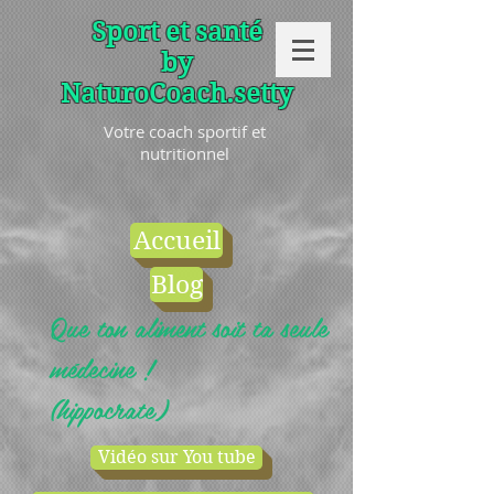
Sport et santé
by
NaturoCoach.setty
Votre coach sportif et
nutritionnel
Accueil
Blog
Que ton aliment soit ta seule
médecine !
(hippocrate)
Vidéo sur You tube