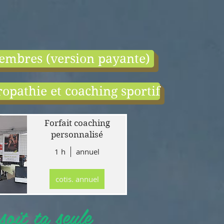
embres (version payante)
opathie et coaching sportif
end:
r
Forfait coaching
 en
personnalisé
1 h
annuel
tion
gne
cotis. annuel
r
llet
oit ta seule