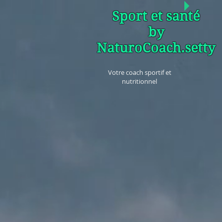
Sport et santé
by
NaturoCoach.setty
Votre coach sportif et
nutritionnel