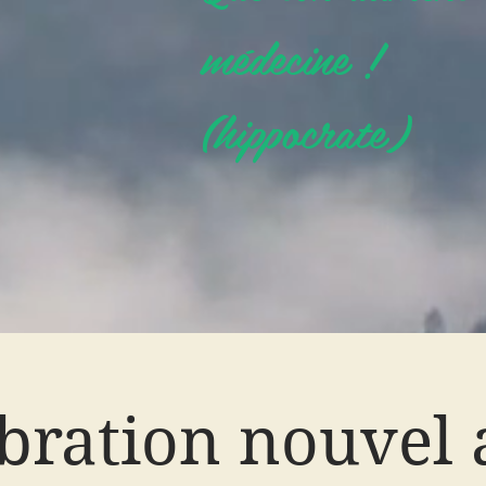
médecine !
(hippocrate)
bration nouvel 