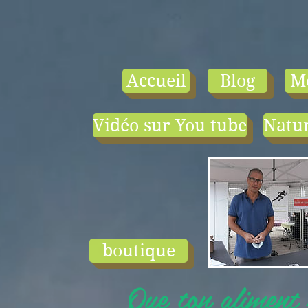
Accueil
Blog
M
Vidéo sur You tube
Natur
- le tarif compr
1) une visio-
conférence pa
mois en salle ou
ligne.
2) 1 cours en
groupe de condi
physique en li
boutique
ou en salle pa
semaine (sauf jui
Que ton aliment s
et ...